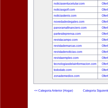
noticiasentucelular.com
Ofer
noticiasgolf.com
Ofer
noticiastenis.com
Ofer
novedadeslegales.com
Ofer
panoramafinanciero.com
Ofer
partesdeprensa.com
Ofer
revistacampo.com
Ofer
revistademarcas.com
Ofer
revistadenoticias.com
Ofer
revistaempleo.com
Ofer
tecnologiasdelainformacion.com
Ofer
tododato.com
Ofer
zonademedios.com
Ofer
<< Categoria Anterior (Hogar)
Categoria Siguient