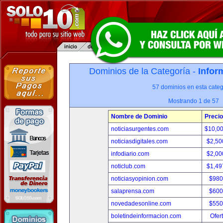
Dominios de la Categoría -
Infor
57 dominios en esta categ
Mostrando 1 de 57
Nombre de Dominio
Precio
noticiasurgentes.com
$10,0
noticiasdigitales.com
$2,50
infodiario.com
$2,00
noticlub.com
$1,49
noticiasyopinion.com
$980
salaprensa.com
$600
novedadesonline.com
$550
boletindeinformacion.com
Ofer