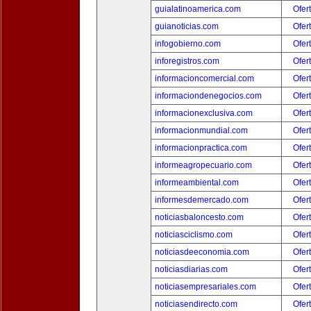
guialatinoamerica.com
Ofer
guianoticias.com
Ofer
infogobierno.com
Ofer
inforegistros.com
Ofer
informacioncomercial.com
Ofer
informaciondenegocios.com
Ofer
informacionexclusiva.com
Ofer
informacionmundial.com
Ofer
informacionpractica.com
Ofer
informeagropecuario.com
Ofer
informeambiental.com
Ofer
informesdemercado.com
Ofer
noticiasbaloncesto.com
Ofer
noticiasciclismo.com
Ofer
noticiasdeeconomia.com
Ofer
noticiasdiarias.com
Ofer
noticiasempresariales.com
Ofer
noticiasendirecto.com
Ofer