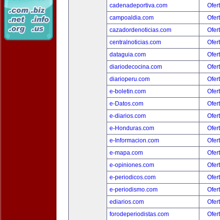
cadenadeportiva.com
Ofer
campoaldia.com
Ofer
cazadordenoticias.com
Ofer
centralnoticias.com
Ofer
dataguia.com
Ofer
diariodecocina.com
Ofer
diarioperu.com
Ofer
e-boletin.com
Ofer
e-Datos.com
Ofer
e-diarios.com
Ofer
e-Honduras.com
Ofer
e-Informacion.com
Ofer
e-mapa.com
Ofer
e-opiniones.com
Ofer
e-periodicos.com
Ofer
e-periodismo.com
Ofer
ediarios.com
Ofer
forodeperiodistas.com
Ofer