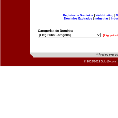
Registro de Dominios
|
Web Hosting
|
D
Dominios Expirados
|
Industrias
|
Indu
Categorías de Dominio:
[Pág. princi
** Precios expre
© 2002/2022 Solo10.com