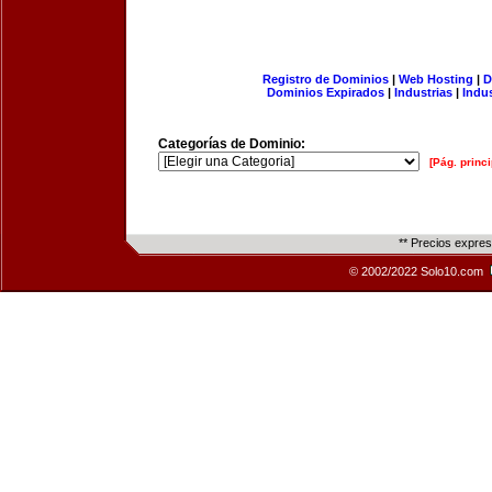
Registro de Dominios
|
Web Hosting
|
D
Dominios Expirados
|
Industrias
|
Indu
Categorías de Dominio:
[Pág. princi
** Precios expre
© 2002/2022 Solo10.com