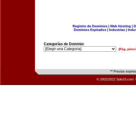
Registro de Dominios
|
Web Hosting
|
D
Dominios Expirados
|
Industrias
|
Indu
Categorías de Dominio:
[Pág. princi
** Precios expre
© 2002/2022 Solo10.com