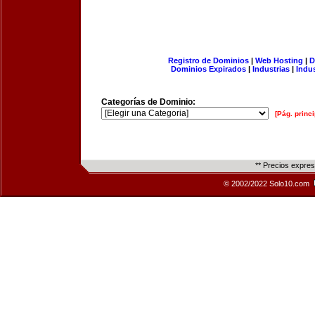
Registro de Dominios
|
Web Hosting
|
D
Dominios Expirados
|
Industrias
|
Indu
Categorías de Dominio:
[Pág. princi
** Precios expre
© 2002/2022 Solo10.com