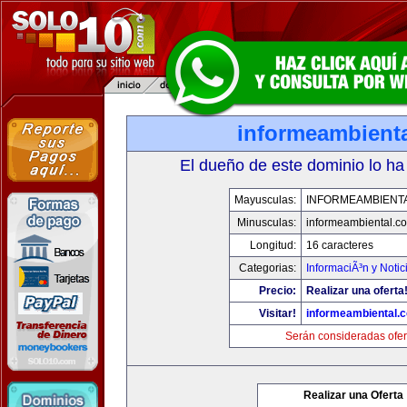
informeambient
El dueño de este dominio lo ha
Mayusculas:
INFORMEAMBIENT
Minusculas:
informeambiental.c
Longitud:
16 caracteres
Categorias:
InformaciÃ³n y Notic
Precio:
Realizar una oferta
Visitar!
informeambiental.
Serán consideradas ofer
Realizar una Oferta