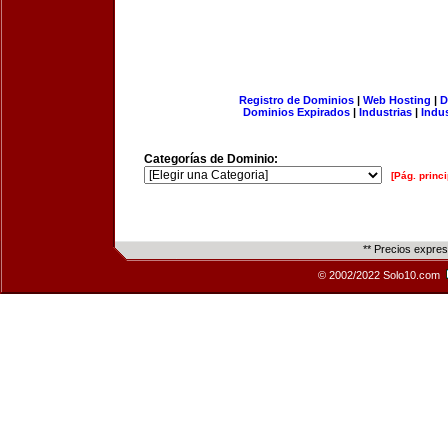
Registro de Dominios
|
Web Hosting
|
D
Dominios Expirados
|
Industrias
|
Indu
Categorías de Dominio:
[Pág. princi
** Precios expre
© 2002/2022 Solo10.com