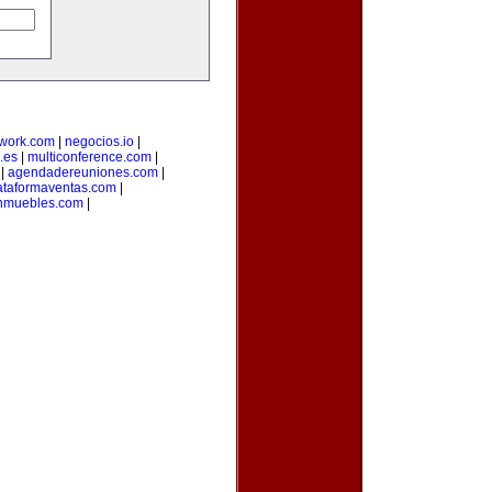
twork.com
|
negocios.io
|
.es
|
multiconference.com
|
|
agendadereuniones.com
|
ataformaventas.com
|
nmuebles.com
|