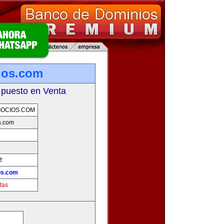
ios.com
 puesto en Venta
OCIOS.COM
s.com
!
os.com
tas