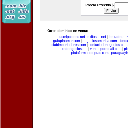
Precio Ofrecido $
Otros dominios en venta:
suscripciones.net
|
exitosos.net
|
thetraderne
guiapinamar.com
|
negociosamerica.com
|
fonox
clubimportadores.com
|
contactodenegocios.com
rednegocios.net
|
ventasporemail.com
|
pl
plataformacompras.com
|
paraguayi