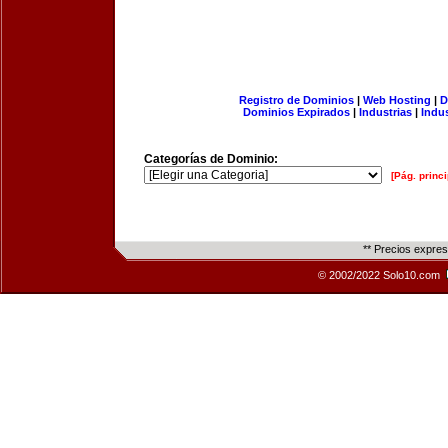
Registro de Dominios
|
Web Hosting
|
D
Dominios Expirados
|
Industrias
|
Indu
Categorías de Dominio:
[Pág. princi
** Precios expre
© 2002/2022 Solo10.com