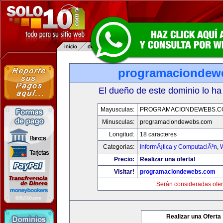
programaciondew
El dueño de este dominio lo ha
Mayusculas:
PROGRAMACIONDEWEBS.C
Minusculas:
programaciondewebs.com
Longitud:
18 caracteres
Categorias:
InformÃ¡tica y ComputaciÃ³n
,
Precio:
Realizar una oferta!
Visitar!
programaciondewebs.com
Serán consideradas ofer
Realizar una Oferta