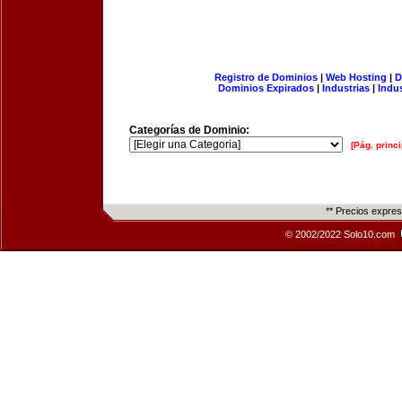
Registro de Dominios
|
Web Hosting
|
D
Dominios Expirados
|
Industrias
|
Indu
Categorías de Dominio:
[Pág. princi
** Precios expre
© 2002/2022 Solo10.com