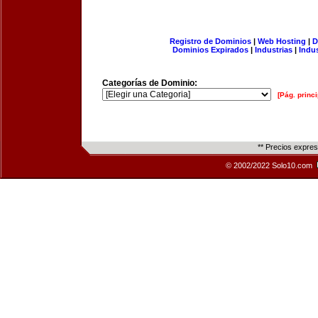
Registro de Dominios
|
Web Hosting
|
D
Dominios Expirados
|
Industrias
|
Indu
Categorías de Dominio:
[Pág. princi
** Precios expre
© 2002/2022 Solo10.com