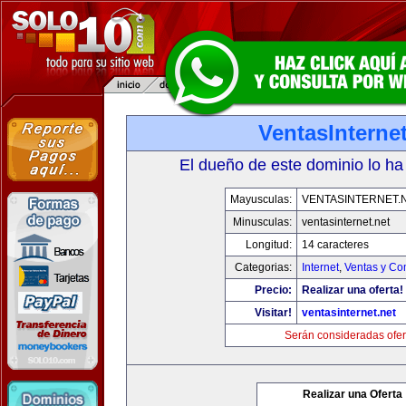
VentasInternet
El dueño de este dominio lo ha
Mayusculas:
VENTASINTERNET.
Minusculas:
ventasinternet.net
Longitud:
14 caracteres
Categorias:
Internet
,
Ventas y Co
Precio:
Realizar una oferta!
Visitar!
ventasinternet.net
Serán consideradas ofer
Realizar una Oferta