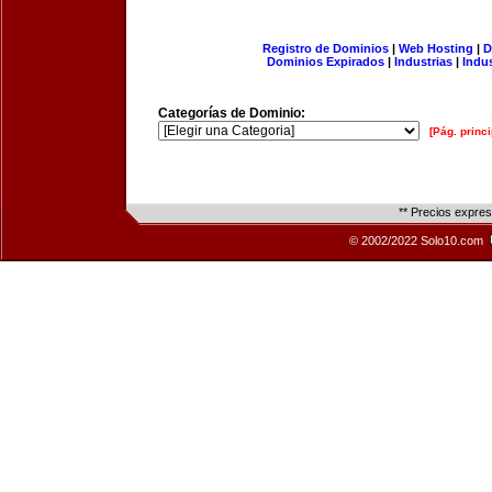
Registro de Dominios
|
Web Hosting
|
D
Dominios Expirados
|
Industrias
|
Indu
Categorías de Dominio:
[Pág. princi
** Precios expre
© 2002/2022 Solo10.com