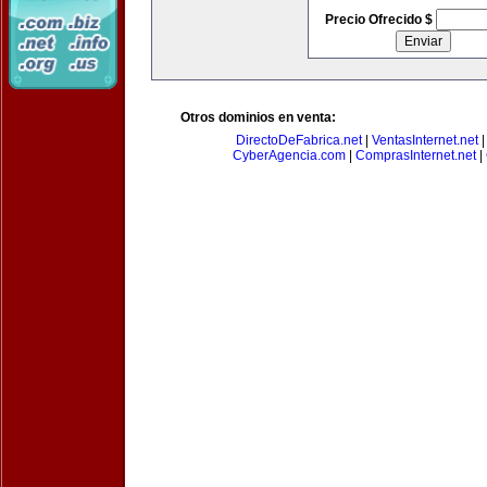
Precio Ofrecido $
Otros dominios en venta:
DirectoDeFabrica.net
|
VentasInternet.net
CyberAgencia.com
|
ComprasInternet.net
|