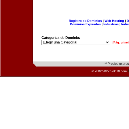
Registro de Dominios
|
Web Hosting
|
D
Dominios Expirados
|
Industrias
|
Indu
Categorías de Dominio:
[Pág. princi
** Precios expre
© 2002/2022 Solo10.com