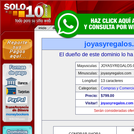
joyasyregalos
El dueño de este dominio lo ha
Mayusculas:
JOYASYREGALOS.
Minusculas:
joyasyregalos.com
Longitud:
13 caracteres
Categorias:
Compras y Comercio
Precio:
$799.00
Visitar!
joyasyregalos.com
Serán consideradas ofer
R