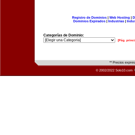
Registro de Dominios
|
Web Hosting
|
D
Dominios Expirados
|
Industrias
|
Indu
Categorías de Dominio:
[Pág. princi
** Precios expre
© 2002/2022 Solo10.com