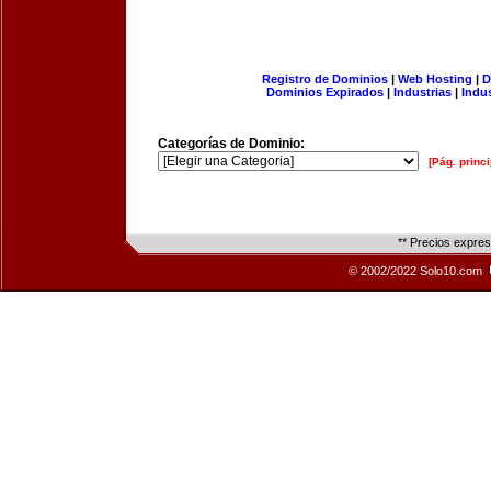
Registro de Dominios
|
Web Hosting
|
D
Dominios Expirados
|
Industrias
|
Indu
Categorías de Dominio:
[Pág. princi
** Precios expre
© 2002/2022 Solo10.com