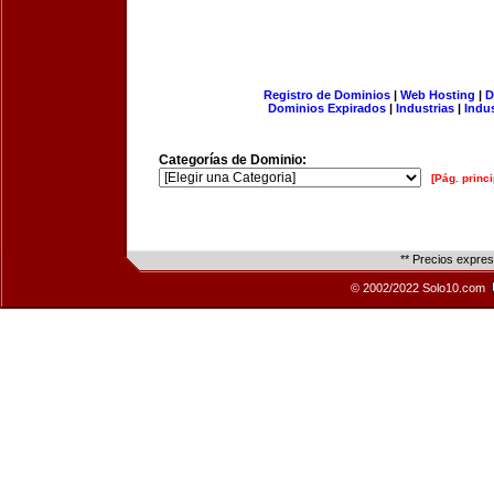
Registro de Dominios
|
Web Hosting
|
D
Dominios Expirados
|
Industrias
|
Indu
Categorías de Dominio:
[Pág. princi
** Precios expre
© 2002/2022 Solo10.com