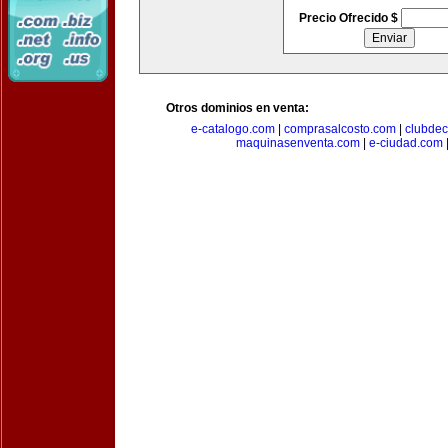
Precio Ofrecido $
Otros dominios en venta:
e-catalogo.com
|
comprasalcosto.com
|
clubdec
maquinasenventa.com
|
e-ciudad.com