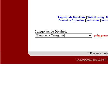
Registro de Dominios
|
Web Hosting
|
D
Dominios Expirados
|
Industrias
|
Indu
Categorías de Dominio:
[Pág. princi
** Precios expre
© 2002/2022 Solo10.com