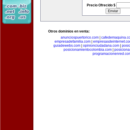
Precio Ofrecido $
Otros dominios en venta:
anunciospuertorico.com
|
cafedemaquina.c
empresadefamilia.com
|
empresasdeinternet.c
guiadewebs.com
|
opinionciudadana.com
|
posi
posicionamientocolombia.com
|
posicion
programacionenred.co