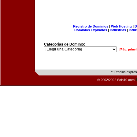
Registro de Dominios
|
Web Hosting
|
D
Dominios Expirados
|
Industrias
|
Indu
Categorías de Dominio:
[Pág. princi
** Precios expre
© 2002/2022 Solo10.com