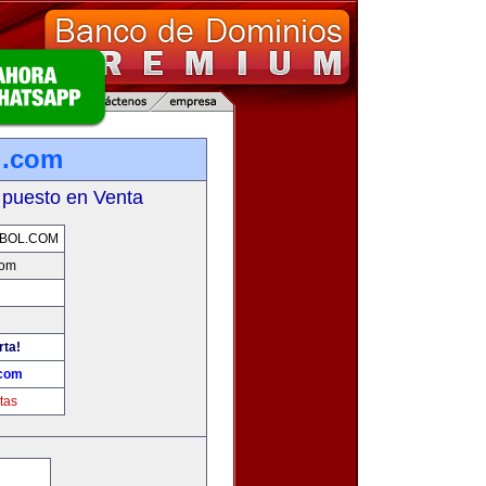
l.com
 puesto en Venta
BOL.COM
com
rta!
.com
tas