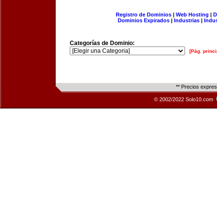
Registro de Dominios
|
Web Hosting
|
D
Dominios Expirados
|
Industrias
|
Indu
Categorías de Dominio:
[Pág. princi
** Precios expre
© 2002/2022 Solo10.com