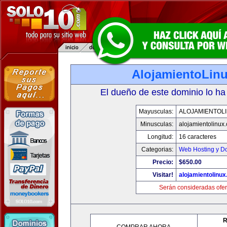
AlojamientoLin
El dueño de este dominio lo ha
Mayusculas:
ALOJAMIENTOL
Minusculas:
alojamientolinux
Longitud:
16 caracteres
Categorias:
Web Hosting y D
Precio:
$650.00
Visitar!
alojamientolinu
Serán consideradas ofer
R