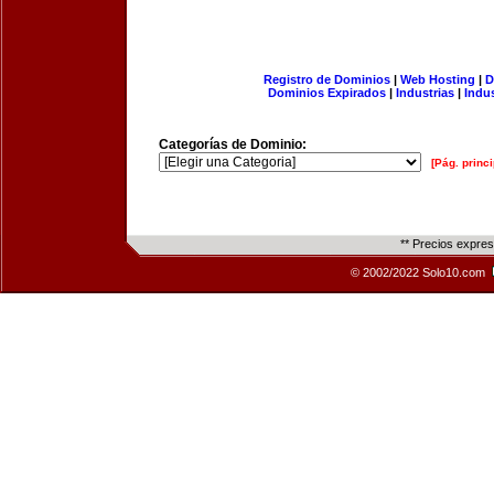
Registro de Dominios
|
Web Hosting
|
D
Dominios Expirados
|
Industrias
|
Indu
Categorías de Dominio:
[Pág. princi
** Precios expre
© 2002/2022 Solo10.com