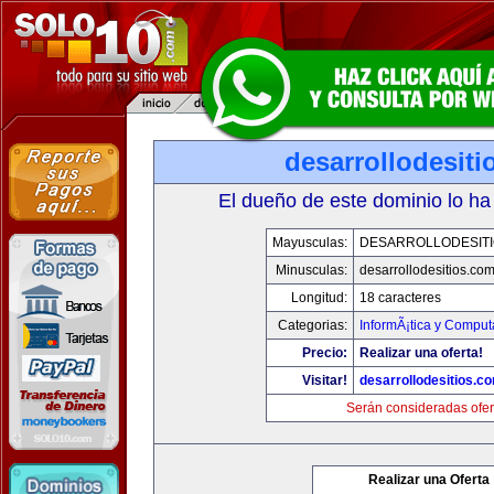
desarrollodesit
El dueño de este dominio lo ha
Mayusculas:
DESARROLLODESIT
Minusculas:
desarrollodesitios.co
Longitud:
18 caracteres
Categorias:
InformÃ¡tica y Comput
Precio:
Realizar una oferta!
Visitar!
desarrollodesitios.c
Serán consideradas ofer
Realizar una Oferta