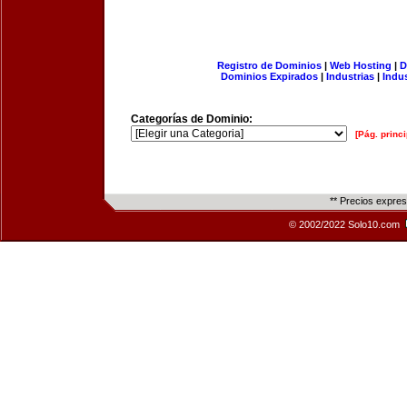
Registro de Dominios
|
Web Hosting
|
D
Dominios Expirados
|
Industrias
|
Indu
Categorías de Dominio:
[Pág. princi
** Precios expre
© 2002/2022 Solo10.com