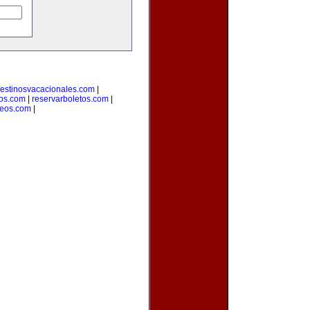
estinosvacacionales.com
|
ros.com
|
reservarboletos.com
|
leos.com
|