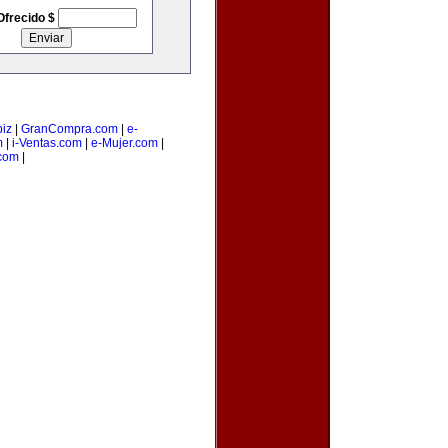
Ofrecido $
iz
|
GranCompra.com
|
e-
m
|
i-Ventas.com
|
e-Mujer.com
|
com
|