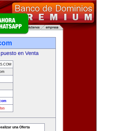
.com
 puesto en Venta
S.COM
com
.com
tas
ealizar una Oferta