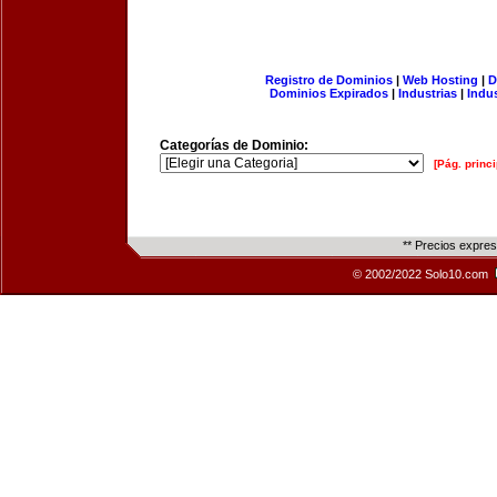
Registro de Dominios
|
Web Hosting
|
D
Dominios Expirados
|
Industrias
|
Indu
Categorías de Dominio:
[Pág. princi
** Precios expre
© 2002/2022 Solo10.com