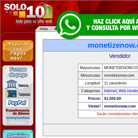
monetizenow
Vendido!
Mayusculas:
MONETIZENOW.C
Minusculas:
monetizenow.com
Longitud:
11 caracteres
Categorias:
Internet
,
Web Hostin
Precio:
$1,500.00
Visitar!
monetizenow.com
Serán consideradas ofer