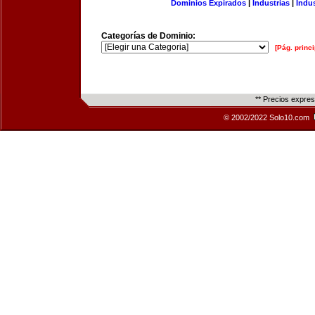
Dominios Expirados
|
Industrias
|
Indu
Categorías de Dominio:
[Pág. princi
** Precios expre
© 2002/2022 Solo10.com