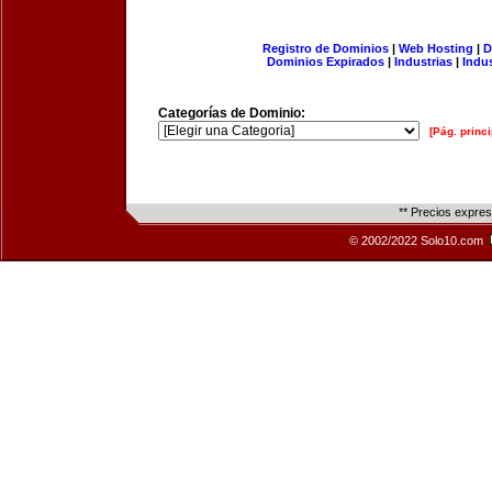
Registro de Dominios
|
Web Hosting
|
D
Dominios Expirados
|
Industrias
|
Indu
Categorías de Dominio:
[Pág. princi
** Precios expre
© 2002/2022 Solo10.com