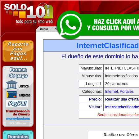
InternetClasific
El dueño de este dominio lo ha
Mayusculas:
INTERNETCLASIF
Minusculas:
internetclasificado
Longitud:
20 caracteres
Categorias:
Internet
,
Portales
Precio:
Realizar una oferta
Visitar!
internetclasificad
Serán consideradas ofer
Realizar una Oferta