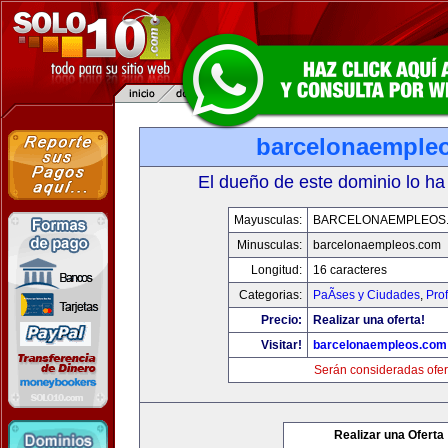
barcelonaemple
El dueño de este dominio lo ha
Mayusculas:
BARCELONAEMPLEOS
Minusculas:
barcelonaempleos.com
Longitud:
16 caracteres
Categorias:
PaÃ­ses y Ciudades
,
Pro
Precio:
Realizar una oferta!
Visitar!
barcelonaempleos.com
Serán consideradas ofer
Realizar una Oferta