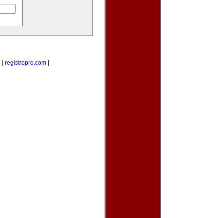
g
|
registropro.com
|