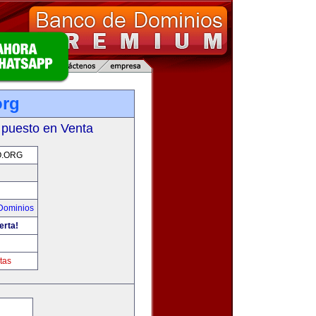
org
 puesto en Venta
O.ORG
Dominios
erta!
tas