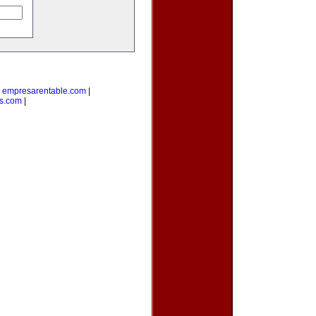
|
empresarentable.com
|
s.com
|