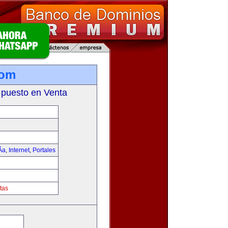
com
 puesto en Venta
­a
,
Internet
,
Portales
tas