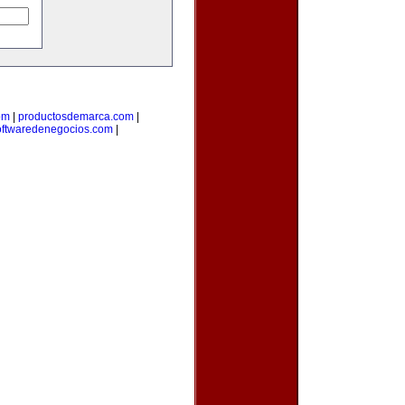
om
|
productosdemarca.com
|
oftwaredenegocios.com
|