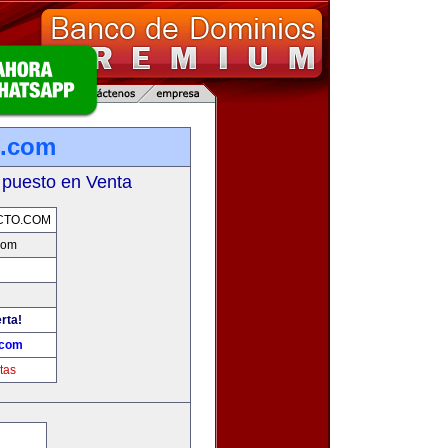
o.com
 puesto en Venta
CTO.COM
com
rta!
.com
tas