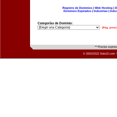
Registro de Dominios
|
Web Hosting
|
D
Dominios Expirados
|
Industrias
|
Indu
Categorías de Dominio:
[Pág. princi
** Precios expre
© 2002/2022 Solo10.com