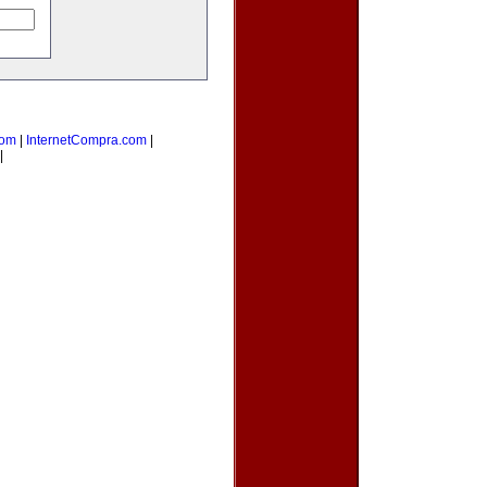
com
|
InternetCompra.com
|
|