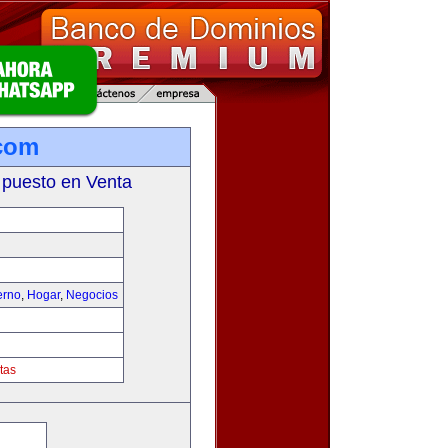
com
 puesto en Venta
erno
,
Hogar
,
Negocios
tas