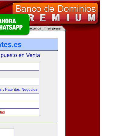
tes.es
 puesto en Venta
s y Patentes
,
Negocios
tas