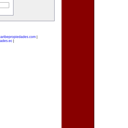
caribepropiedades.com
|
ades.ec
|