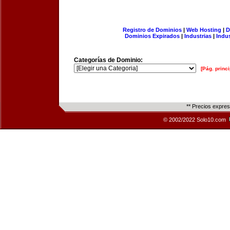
Registro de Dominios
|
Web Hosting
|
D
Dominios Expirados
|
Industrias
|
Indu
Categorías de Dominio:
[Pág. princi
** Precios expre
© 2002/2022 Solo10.com