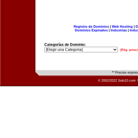
Registro de Dominios
|
Web Hosting
|
D
Dominios Expirados
|
Industrias
|
Indu
Categorías de Dominio:
[Pág. princi
** Precios expre
© 2002/2022 Solo10.com