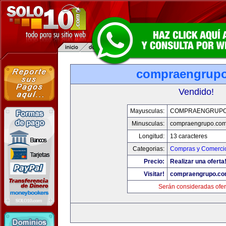
compraengrup
Vendido!
Mayusculas:
COMPRAENGRUPO
Minusculas:
compraengrupo.co
Longitud:
13 caracteres
Categorias:
Compras y Comercio
Precio:
Realizar una oferta
Visitar!
compraengrupo.c
Serán consideradas ofer