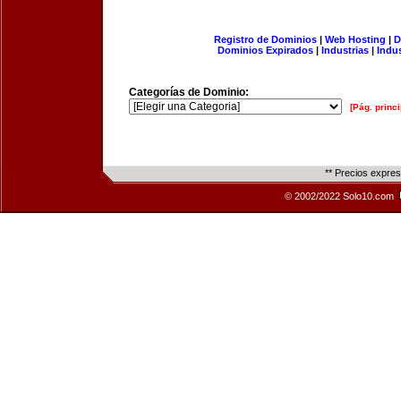
Registro de Dominios
|
Web Hosting
|
D
Dominios Expirados
|
Industrias
|
Indu
Categorías de Dominio:
[Pág. princi
** Precios expre
© 2002/2022 Solo10.com