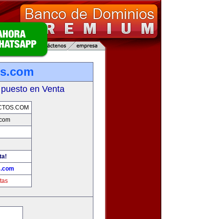
os.com
 puesto en Venta
CTOS.COM
.com
ta!
s.com
tas