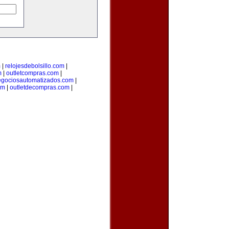
m
|
relojesdebolsillo.com
|
m
|
outletcompras.com
|
gociosautomatizados.com
|
om
|
outletdecompras.com
|