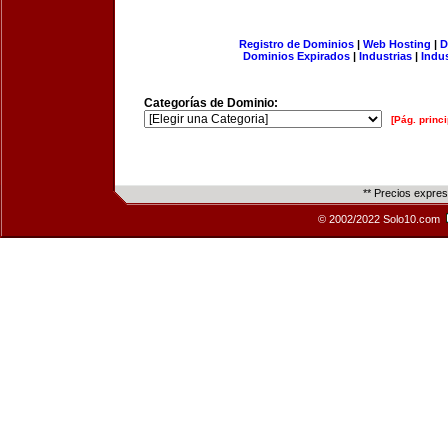
Registro de Dominios
|
Web Hosting
|
D
Dominios Expirados
|
Industrias
|
Indu
Categorías de Dominio:
[Pág. princi
** Precios expre
© 2002/2022 Solo10.com