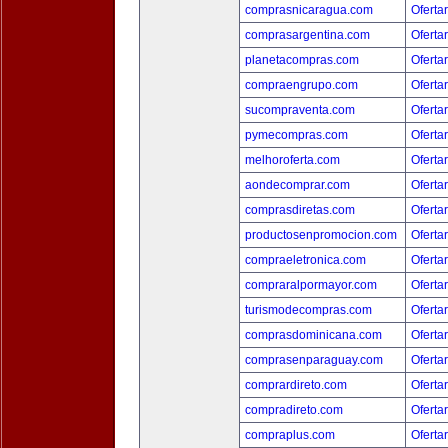
comprasnicaragua.com
Oferta
comprasargentina.com
Oferta
planetacompras.com
Oferta
compraengrupo.com
Oferta
sucompraventa.com
Oferta
pymecompras.com
Oferta
melhoroferta.com
Oferta
aondecomprar.com
Oferta
comprasdiretas.com
Oferta
productosenpromocion.com
Oferta
compraeletronica.com
Oferta
compraralpormayor.com
Oferta
turismodecompras.com
Oferta
comprasdominicana.com
Oferta
comprasenparaguay.com
Oferta
comprardireto.com
Oferta
compradireto.com
Oferta
compraplus.com
Oferta