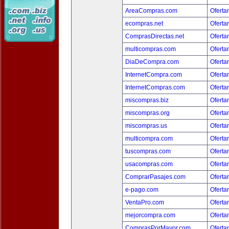
AreaCompras.com
Oferta
ecompras.net
Oferta
ComprasDirectas.net
Oferta
multicompras.com
Oferta
DiaDeCompra.com
Oferta
InternetCompra.com
Oferta
InternetCompras.com
Oferta
miscompras.biz
Oferta
miscompras.org
Oferta
miscompras.us
Oferta
multicompra.com
Oferta
tuscompras.com
Oferta
usacompras.com
Oferta
ComprarPasajes.com
Oferta
e-pago.com
Oferta
VentaPro.com
Oferta
mejorcompra.com
Oferta
ComprasPorMayor.com
Oferta