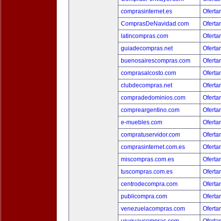
comprasinternet.es
Oferta
ComprasDeNavidad.com
Oferta
latincompras.com
Oferta
guiadecompras.net
Oferta
buenosairescompras.com
Oferta
comprasalcosto.com
Oferta
clubdecompras.net
Oferta
compradedominios.com
Oferta
compreargentino.com
Oferta
e-muebles.com
Oferta
compratuservidor.com
Oferta
comprasinternet.com.es
Oferta
miscompras.com.es
Oferta
tuscompras.com.es
Oferta
centrodecompra.com
Oferta
publicompra.com
Oferta
venezuelacompras.com
Oferta