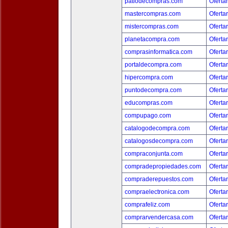
patiodecompras.com
Oferta
mastercompras.com
Oferta
mistercompras.com
Oferta
planetacompra.com
Oferta
comprasinformatica.com
Oferta
portaldecompra.com
Oferta
hipercompra.com
Oferta
puntodecompra.com
Oferta
educompras.com
Oferta
compupago.com
Oferta
catalogodecompra.com
Oferta
catalogosdecompra.com
Oferta
compraconjunta.com
Oferta
compradepropiedades.com
Oferta
compraderepuestos.com
Oferta
compraelectronica.com
Oferta
comprafeliz.com
Oferta
comprarvendercasa.com
Oferta