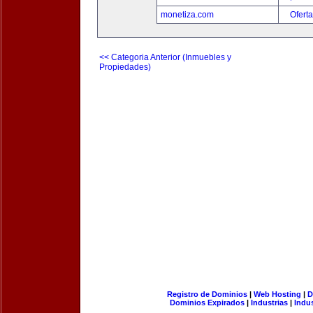
monetiza.com
Oferta
<< Categoria Anterior (Inmuebles y
Propiedades)
Registro de Dominios
|
Web Hosting
|
D
Dominios Expirados
|
Industrias
|
Indu